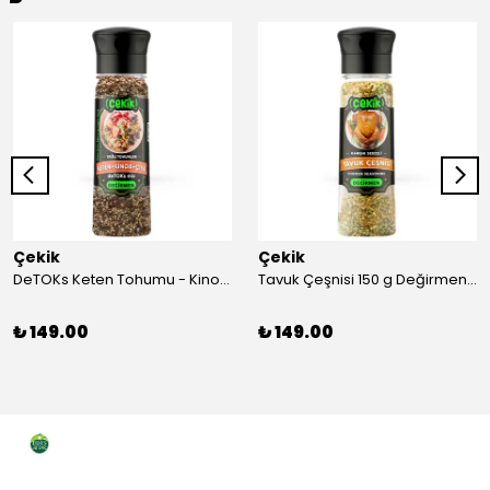
Çekik
Çekik
DeTOKs Keten Tohumu - Kinoa - Çiya Değirmen 220 g Yağ yakmaya ve Sindirim Sistemini Düzenlemeye Yardımcı Kendin Öğüt Taze
Tavuk Çeşnisi 150 g Değirmen Karışık Sebzeli Kendin Öğüt
₺ 149.00
₺ 149.00