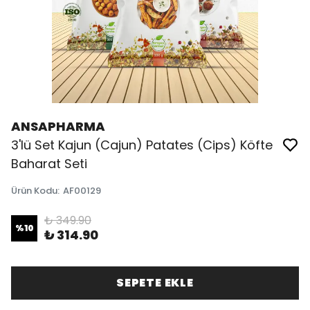
ANSAPHARMA
3'lü Set Kajun (Cajun) Patates (Cips) Köfte
Baharat Seti
Ürün Kodu
:
AF00129
₺ 349.90
%
10
₺ 314.90
SEPETE EKLE