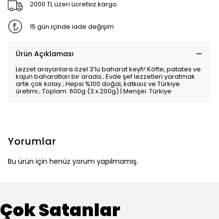
2000 TL üzeri ücretsiz kargo
15 gün içinde iade değişim
Ürün Açıklaması
Lezzet arayanlara özel 3’lü baharat keyfi! Köfte, patates ve
kajun baharatları bir arada.; Evde şef lezzetleri yaratmak
artık çok kolay.; Hepsi %100 doğal, katkısız ve Türkiye
üretimi.; Toplam: 600g (3 x 200g) | Menşei: Türkiye
Yorumlar
Bu ürün için henüz yorum yapılmamış.
Çok Satanlar