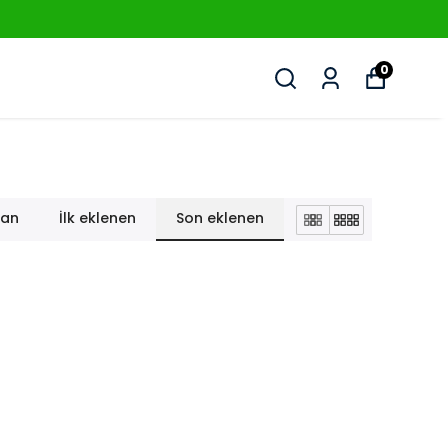
1999'DAN BERI
0
lan
İlk eklenen
Son eklenen