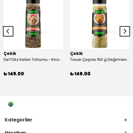
Çekik
Çekik
DeTOKs Keten Tohumu - Kinoa - Çiya Değirmen 220 g Yağ yakmaya ve Sindirim Sistemini Düzenlemeye Yardımcı Kendin Öğüt Taze
Tavuk Çeşnisi 150 g Değirmen Karışık Sebzeli Kendin Öğüt
₺ 149.00
₺ 149.00
Kategoriler
Hesabım