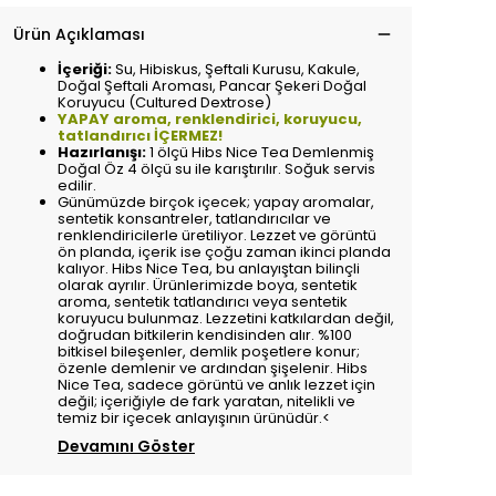
Ürün Açıklaması
İçeriği:
Su, Hibiskus, Şeftali Kurusu, Kakule,
Doğal Şeftali Aroması, Pancar Şekeri Doğal
Koruyucu (Cultured Dextrose)
YAPAY aroma, renklendirici, koruyucu,
tatlandırıcı İÇERMEZ!
Hazırlanışı:
1 ölçü Hibs Nice Tea Demlenmiş
Doğal Öz 4 ölçü su ile karıştırılır. Soğuk servis
edilir.
Günümüzde birçok içecek; yapay aromalar,
sentetik konsantreler, tatlandırıcılar ve
renklendiricilerle üretiliyor. Lezzet ve görüntü
ön planda, içerik ise çoğu zaman ikinci planda
kalıyor. Hibs Nice Tea, bu anlayıştan bilinçli
olarak ayrılır. Ürünlerimizde boya, sentetik
aroma, sentetik tatlandırıcı veya sentetik
koruyucu bulunmaz. Lezzetini katkılardan değil,
doğrudan bitkilerin kendisinden alır. %100
bitkisel bileşenler, demlik poşetlere konur;
özenle demlenir ve ardından şişelenir. Hibs
Nice Tea, sadece görüntü ve anlık lezzet için
değil; içeriğiyle de fark yaratan, nitelikli ve
temiz bir içecek anlayışının ürünüdür.<
Devamını Göster