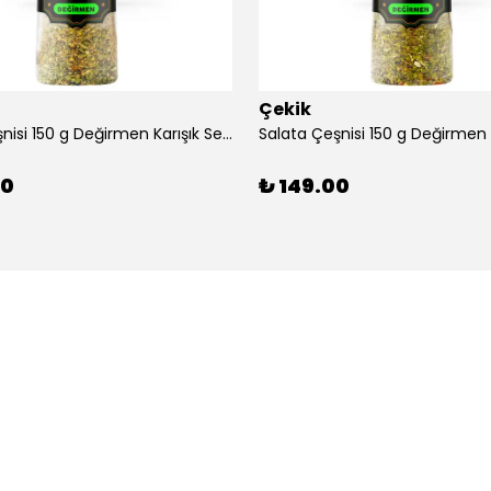
Çekik
Tavuk Çeşnisi 150 g Değirmen Karışık Sebzeli Kendin Öğüt
00
₺ 149.00