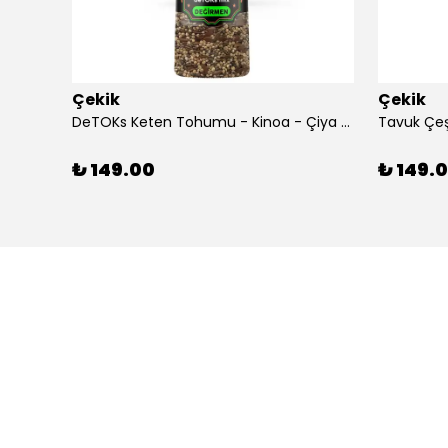
Çekik
Çekik
DeTOKs Keten Tohumu - Kinoa - Çiya Değirmen 220 g Yağ yakmaya ve Sindirim Sistemini Düzenlemeye Yardımcı Kendin Öğüt Taze
₺ 149.00
₺ 149.