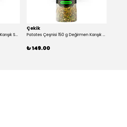
Çekik
Ermiş
Salata Çeşnisi 150 g Değirmen Karışık Sebzeli Kendin Öğüt
Patates Çeşnisi 150 g Değirmen Karışık Sebzeli Kendin Öğüt
Yeniba
%
9
₺ 149.00
3 Adet