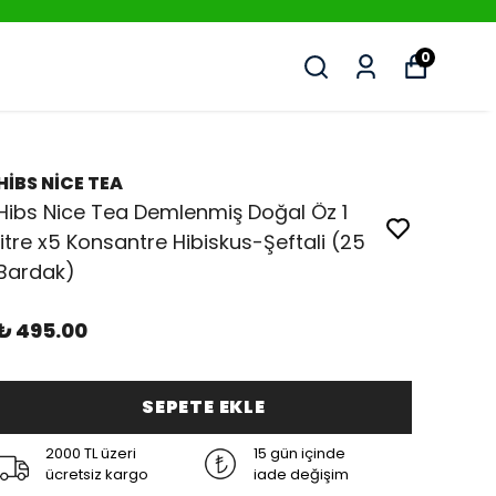
0
HİBS NİCE TEA
Hibs Nice Tea Demlenmiş Doğal Öz 1
litre x5 Konsantre Hibiskus-Şeftali (25
Bardak)
₺ 495.00
SEPETE EKLE
2000 TL üzeri
15 gün içinde
ücretsiz kargo
iade değişim