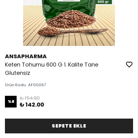
ANSAPHARMA
Keten Tohumu 600 G 1. Kalite Tane
Glutensiz
Ürün Kodu
:
AF00067
₺ 154.90
%
8
₺ 142.00
SEPETE EKLE