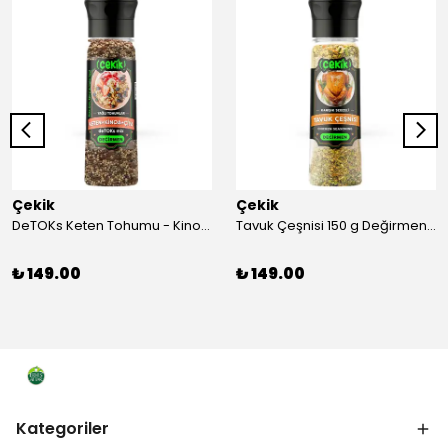
Çekik
Çekik
DeTOKs Keten Tohumu - Kinoa - Çiya Değirmen 220 g Yağ yakmaya ve Sindirim Sistemini Düzenlemeye Yardımcı Kendin Öğüt Taze
Tavuk Çeşnisi 150 g Değirmen Karışık Sebzeli Kendin Öğüt
₺ 149.00
₺ 149.00
Kategoriler