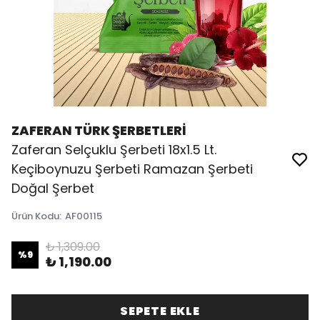
ZAFERAN TÜRK ŞERBETLERİ
Zaferan Selçuklu Şerbeti 18x1.5 Lt.
Keçiboynuzu Şerbeti Ramazan Şerbeti
Doğal Şerbet
Ürün Kodu
:
AF00115
₺ 1,309.00
%
9
₺ 1,190.00
SEPETE EKLE