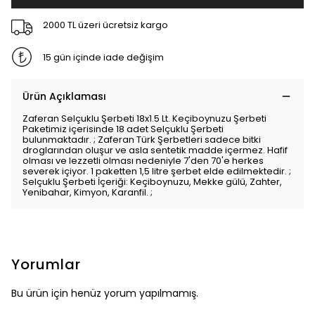
2000 TL üzeri ücretsiz kargo
15 gün içinde iade değişim
Ürün Açıklaması
Zaferan Selçuklu Şerbeti 18x1.5 Lt. Keçiboynuzu Şerbeti
Paketimiz içerisinde 18 adet Selçuklu Şerbeti
bulunmaktadır. ; Zaferan Türk Şerbetleri sadece bitki
droglarından oluşur ve asla sentetik madde içermez. Hafif
olması ve lezzetli olması nedeniyle 7'den 70'e herkes
severek içiyor. 1 paketten 1,5 litre şerbet elde edilmektedir. ;
Selçuklu Şerbeti İçeriği: Keçiboynuzu, Mekke gülü, Zahter,
Yenibahar, Kimyon, Karanfil. ;
Yorumlar
Bu ürün için henüz yorum yapılmamış.