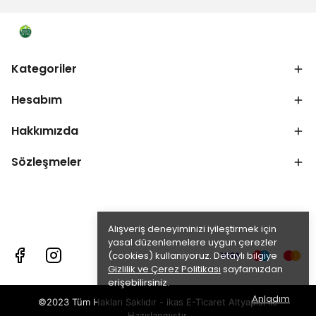
Kategoriler
Hesabım
Hakkımızda
Sözleşmeler
Alışveriş deneyiminizi iyileştirmek için
yasal düzenlemelere uygun çerezler
(cookies) kullanıyoruz. Detaylı bilgiye
Gizlilik ve Çerez Politikası
sayfamızdan
erişebilirsiniz.
Anladım
©2023 Tüm Hakları Saklıdır - ikas E-Ticaret
Altyapısı ile
Hazırlanmıştır.