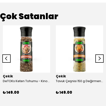
Çok Satanlar
Çekik
Çekik
DeTOKs Keten Tohumu - Kinoa - Çiya Değirmen 220 g Yağ yakmaya ve Sindirim Sistemini Düzenlemeye Yardımcı Kendin Öğüt Taze
Tavuk Çeşnisi 150 g Değirmen Karışık Sebzeli Kendin Öğüt
₺ 149.00
₺ 149.00