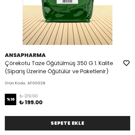
ANSAPHARMA
Çörekotu Taze Öğütülmüş 350 G 1. Kalite
(Sipariş Üzerine Öğütülür ve Paketlenir)
Ürün Kodu
:
AF00028
₺ 219.90
%
10
₺ 199.00
SEPETE EKLE