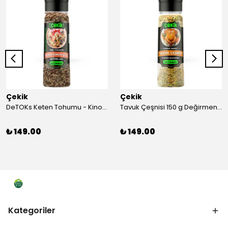
Çekik
Çekik
DeTOKs Keten Tohumu - Kinoa - Çiya Değirmen 220 g Yağ yakmaya ve Sindirim Sistemini Düzenlemeye Yardımcı Kendin Öğüt Taze
Tavuk Çeşnisi 150 g Değirmen Karışık Sebzeli Kendin Öğüt
₺ 149.00
₺ 149.00
Kategoriler