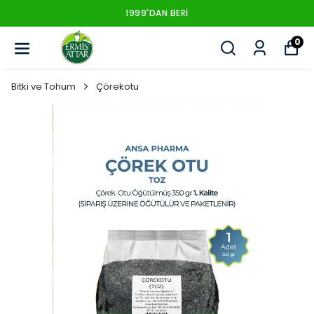
1999'DAN BERI
0
Bitki ve Tohum
Çörekotu