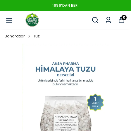
1999'DAN BERI
0
Baharatlar
Tuz