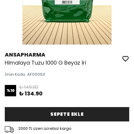
ANSAPHARMA
Himalaya Tuzu 1000 G Beyaz İri
Ürün Kodu
:
AF00053
₺ 149.90
%
10
₺ 134.90
SEPETE EKLE
2000 TL üzeri ücretsiz kargo