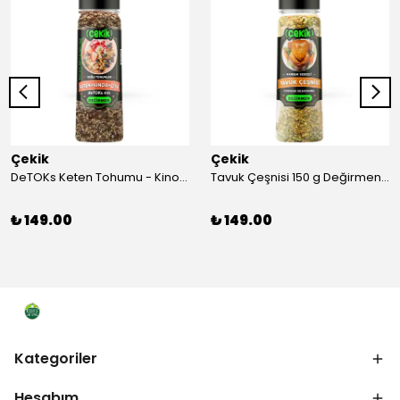
Çekik
Çekik
DeTOKs Keten Tohumu - Kinoa - Çiya Değirmen 220 g Yağ yakmaya ve Sindirim Sistemini Düzenlemeye Yardımcı Kendin Öğüt Taze
Tavuk Çeşnisi 150 g Değirmen Karışık Sebzeli Kendin Öğüt
₺ 149.00
₺ 149.00
Kategoriler
Hesabım