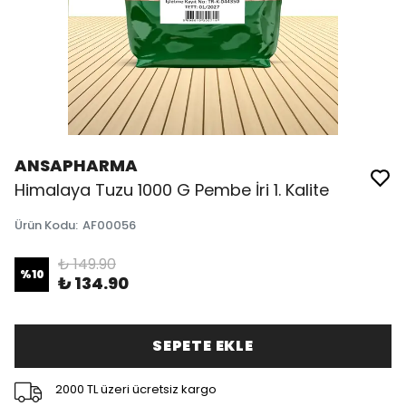
ANSAPHARMA
Himalaya Tuzu 1000 G Pembe İri 1. Kalite
Ürün Kodu
:
AF00056
₺ 149.90
%
10
₺ 134.90
SEPETE EKLE
2000 TL üzeri ücretsiz kargo