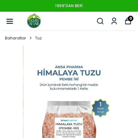
1999'DAN BERI
0
Baharatlar
Tuz