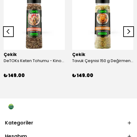
Çekik
Çekik
DeTOKs Keten Tohumu - Kinoa - Çiya Değirmen 220 g Yağ yakmaya ve Sindirim Sistemini Düzenlemeye Yardımcı Kendin Öğüt Taze
Tavuk Çeşnisi 150 g Değirmen Karışık Sebzeli Kendin Öğüt
₺ 149.00
₺ 149.00
Kategoriler
Hesabım