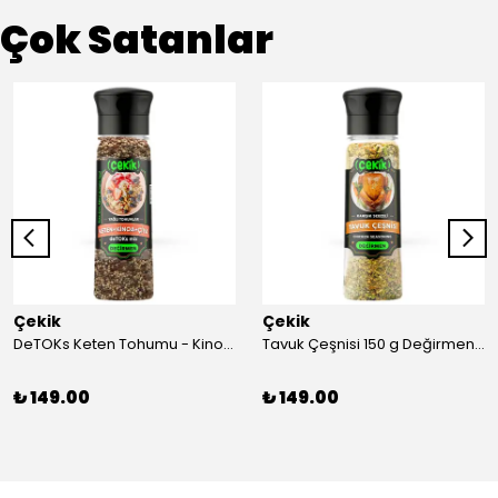
Çok Satanlar
Çekik
Çekik
DeTOKs Keten Tohumu - Kinoa - Çiya Değirmen 220 g Yağ yakmaya ve Sindirim Sistemini Düzenlemeye Yardımcı Kendin Öğüt Taze
Tavuk Çeşnisi 150 g Değirmen Karışık Sebzeli Kendin Öğüt
₺ 149.00
₺ 149.00