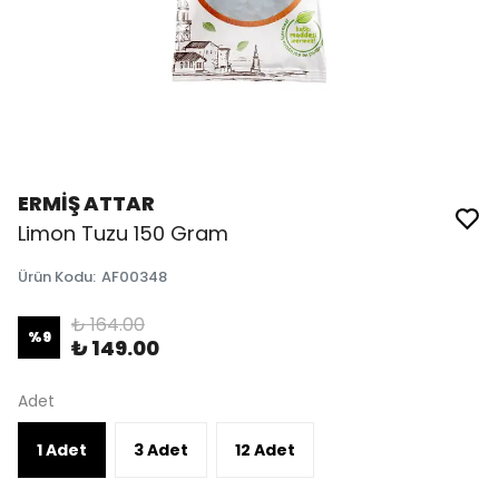
ERMİŞ ATTAR
Limon Tuzu 150 Gram
Ürün Kodu
:
AF00348
₺ 164.00
%
9
₺ 149.00
Adet
1 Adet
3 Adet
12 Adet