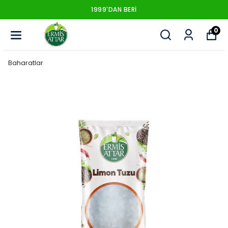
1999'DAN BERI
0
Baharatlar